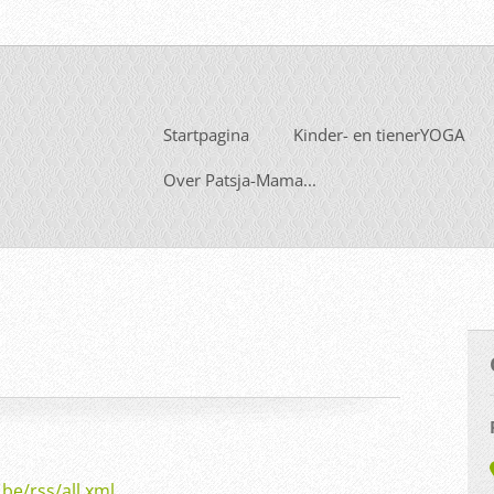
Startpagina
Kinder- en tienerYOGA
Over Patsja-Mama...
be/rss/all.xml