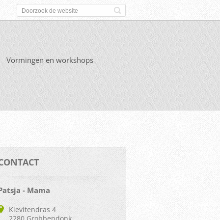
Vormingen en workshops
CONTACT
Patsja - Mama
Kievitendras 4
2280 Grobbendonk