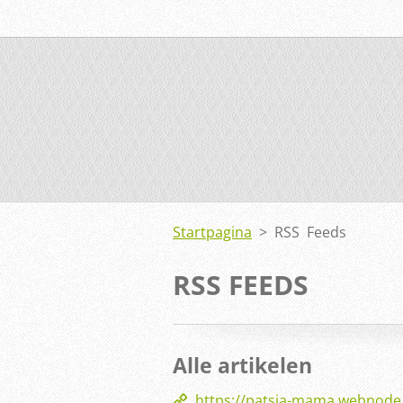
Startpagina
>
RSS Feeds
RSS FEEDS
Alle artikelen
https://patsja-mama.webnode.