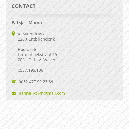
CONTACT
Patsja - Mama
Kievitendras 4
2280 Grobbendonk
Hoofdzetel
Lemenhoekstraat 19
2861 O.-L.-V.-Waver
0537.195.106
0032 477 99 23 39
hanne_vb
@hotmail
.com